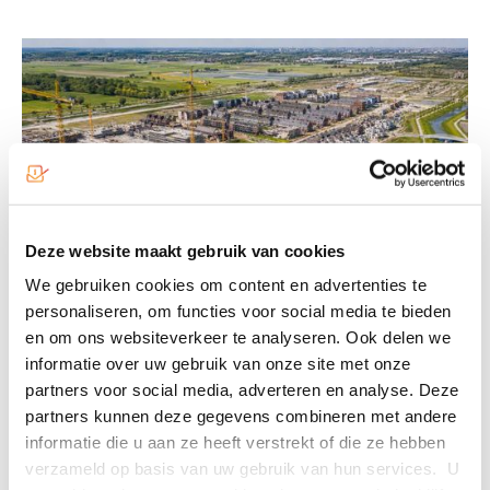
Deze website maakt gebruik van cookies
We gebruiken cookies om content en advertenties te
personaliseren, om functies voor social media te bieden
en om ons websiteverkeer te analyseren. Ook delen we
U bepaalt het gebied, wij
informatie over uw gebruik van onze site met onze
leveren het bewijs
partners voor social media, adverteren en analyse. Deze
partners kunnen deze gegevens combineren met andere
informatie die u aan ze heeft verstrekt of die ze hebben
Selecteer op postcode, plaats, buurt of een straal
verzameld op basis van uw gebruik van hun services. U
rondom een adres, of teken het gebied zelf in. Onze