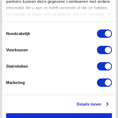
partners kunnen deze gegevens combineren met andere
informatie die u aan ze heeft verstrekt of die ze hebben
verzameld op basis van uw gebruik van hun services. U
gaat akkoord met onze cookies als u onze website blijft
gebruiken.
Toestemmingsselectie
Noodzakelijk
Voorkeuren
Statistieken
Marketing
04
Details tonen
Binnen een straal